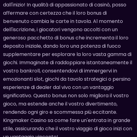
dall'inizio! In qualità di appassionato di casinò, posso
affermare con certezza che il loro bonus di
benvenuto cambia le carte in tavola. Al momento
dell'iscrizione, i giocatori vengono accolti con un
generoso pacchetto di bonus che incrementa il loro
deposito iniziale, dando loro una potenza di fuoco
supplementare per esplorare la loro vasta gamma di
giochi. Immaginate di raddoppiare istantaneamente il
vostro bankroll, consentendovi di immergervi in
emozionanti slot, giochi da tavolo strategici o persino
esperienze di dealer dal vivo con un vantaggio
significativo. Questo bonus non solo migliora il vostro
gioco, ma estende anche il vostro divertimento,
rendendo ogni giro e scommessa più eccitante.
Kingmaker Casino sa come fare un'entrata in grande
stile, assicurando che il vostro viaggio di gioco inizi con
un vantaggio vincente!